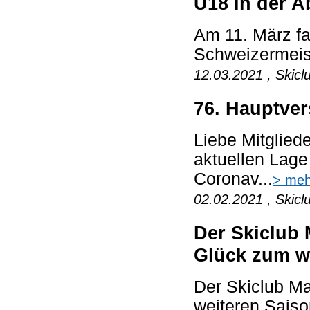
U18 in der A
Am 11. März fa
Schweizermeiste
12.03.2021 , Skicl
76. Hauptve
Liebe Mitglied
aktuellen Lag
Coronav...
> meh
02.02.2021 , Skicl
Der Skiclub 
Glück zum we
Der Skiclub M
weiteren Saison