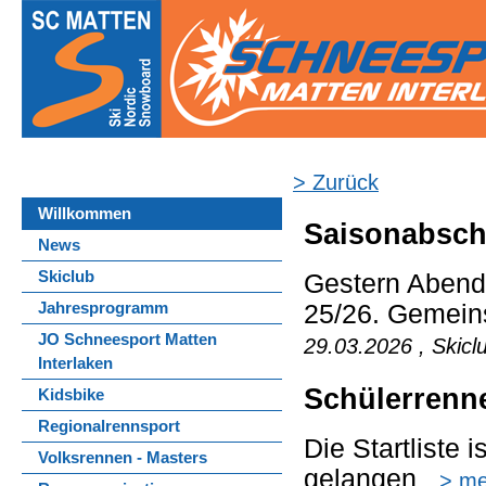
> Zurück
Willkommen
Saisonabsch
News
Skiclub
Gestern Abend 
Jahresprogramm
25/26. Gemeins
JO Schneesport Matten
29.03.2026 , Skicl
Interlaken
Schülerrenn
Kidsbike
Regionalrennsport
Die Startliste i
Volksrennen - Masters
gelangen
> me