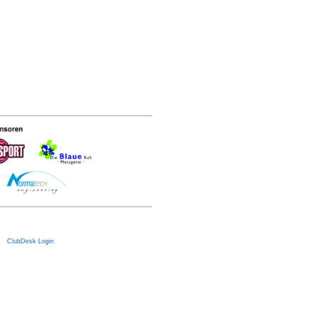
|
ClubDesk Login