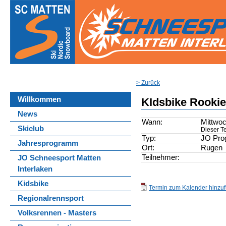
> Zurück
Willkommen
KIdsbike Rooki
News
Wann:
Mittwoc
Skiclub
Dieser Te
Typ:
JO Pr
Jahresprogramm
Ort:
Rugen
Teilnehmer:
JO Schneesport Matten
Interlaken
Kidsbike
Termin zum Kalender hinzufü
Regionalrennsport
Volksrennen - Masters