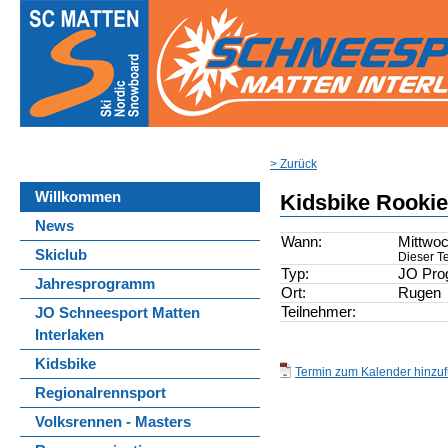
> Zurück
Willkommen
Kidsbike Rooki
News
Wann:
Mittwoc
Skiclub
Dieser Te
Typ:
JO Pr
Jahresprogramm
Ort:
Rugen
Teilnehmer:
JO Schneesport Matten
Interlaken
Kidsbike
Termin zum Kalender hinzufü
Regionalrennsport
Volksrennen - Masters