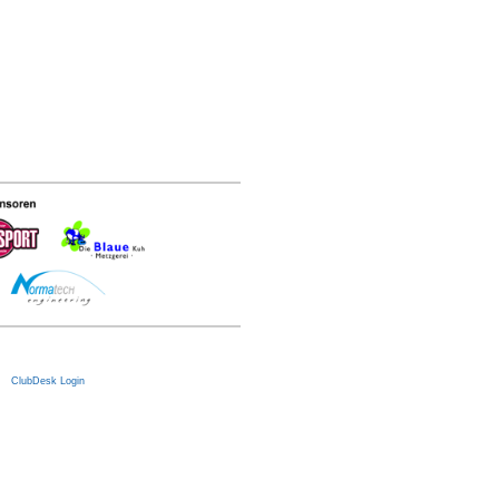
|
ClubDesk Login