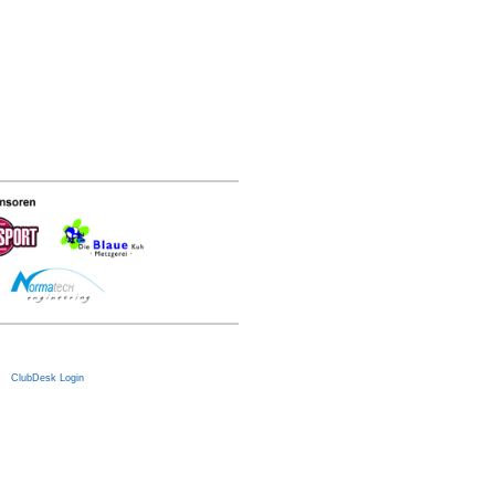
|
ClubDesk Login