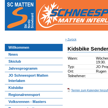
> Zurück
Willkommen
Kidsbike Sende
News
Wann:
Wöchent
Skiclub
19:30.
Typ:
JO Pr
Jahresprogramm
Ort:
Rugen
JO Schneesport Matten
Teilnehmer:
Interlaken
Kidsbike
Termin zum Kalender hinzufü
Regionalrennsport
Volksrennen - Masters