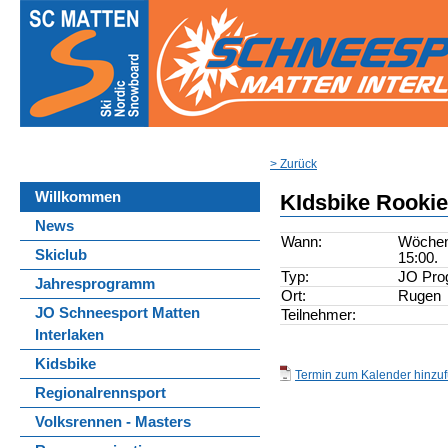
> Zurück
Willkommen
KIdsbike Rooki
News
Wann:
Wöchent
Skiclub
15:00.
Typ:
JO Pr
Jahresprogramm
Ort:
Rugen
JO Schneesport Matten
Teilnehmer:
Interlaken
Kidsbike
Termin zum Kalender hinzufü
Regionalrennsport
Volksrennen - Masters