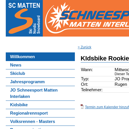
> Zurück
Willkommen
KIdsbike Rooki
News
Wann:
Mittwoc
Skiclub
Dieser Te
Typ:
JO Pr
Jahresprogramm
Ort:
Rugen
Teilnehmer:
JO Schneesport Matten
Interlaken
Kidsbike
Termin zum Kalender hinzufü
Regionalrennsport
Volksrennen - Masters