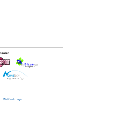
|
ClubDesk Login