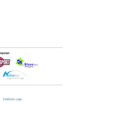
|
ClubDesk Login