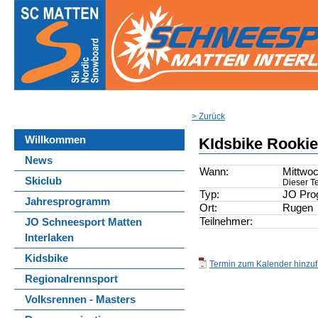
> Zurück
Willkommen
KIdsbike Rooki
News
Wann:
Mittwoc
Skiclub
Dieser Te
Typ:
JO Pr
Jahresprogramm
Ort:
Rugen
Teilnehmer:
JO Schneesport Matten
Interlaken
Kidsbike
Termin zum Kalender hinzufü
Regionalrennsport
Volksrennen - Masters