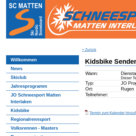
> Zurück
Willkommen
Kidsbike Sende
News
Wann:
Diensta
Skiclub
Dieser Te
Typ:
JO Pr
Jahresprogramm
Ort:
Rugen
Teilnehmer:
JO Schneesport Matten
Interlaken
Kidsbike
Termin zum Kalender hinzufü
Regionalrennsport
Volksrennen - Masters