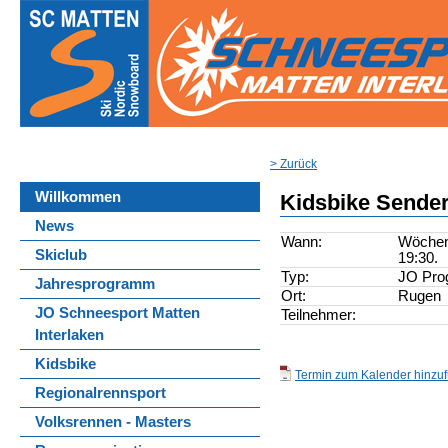
> Zurück
Willkommen
Kidsbike Sende
News
Wann:
Wöchent
Skiclub
19:30.
Typ:
JO Pr
Jahresprogramm
Ort:
Rugen
JO Schneesport Matten
Teilnehmer:
Interlaken
Kidsbike
Termin zum Kalender hinzufü
Regionalrennsport
Volksrennen - Masters