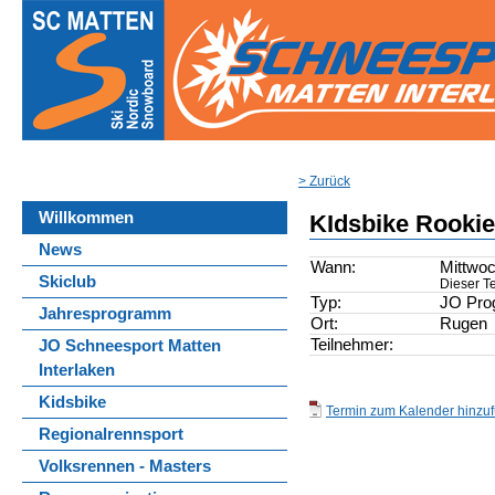
> Zurück
Willkommen
KIdsbike Rooki
News
Wann:
Mittwoc
Skiclub
Dieser Te
Typ:
JO Pr
Jahresprogramm
Ort:
Rugen
Teilnehmer:
JO Schneesport Matten
Interlaken
Kidsbike
Termin zum Kalender hinzufü
Regionalrennsport
Volksrennen - Masters