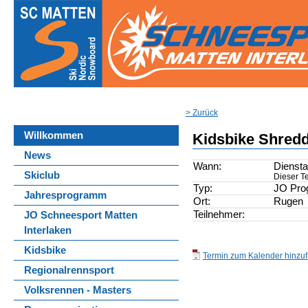
> Zurück
Willkommen
Kidsbike Shred
News
Wann:
Diensta
Skiclub
Dieser Te
Typ:
JO Pr
Jahresprogramm
Ort:
Rugen
Teilnehmer:
JO Schneesport Matten
Interlaken
Kidsbike
Termin zum Kalender hinzufü
Regionalrennsport
Volksrennen - Masters