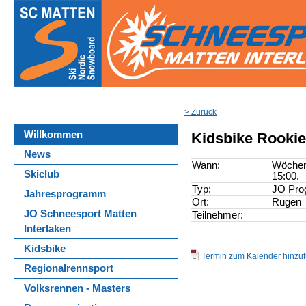
> Zurück
Willkommen
Kidsbike Rooki
News
Wann:
Wöchent
Skiclub
15:00.
Typ:
JO Pr
Jahresprogramm
Ort:
Rugen
JO Schneesport Matten
Teilnehmer:
Interlaken
Kidsbike
Termin zum Kalender hinzufü
Regionalrennsport
Volksrennen - Masters