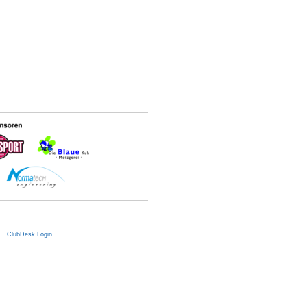
|
ClubDesk Login