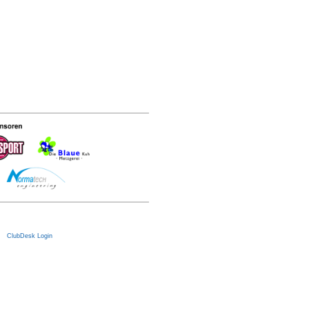
|
ClubDesk Login