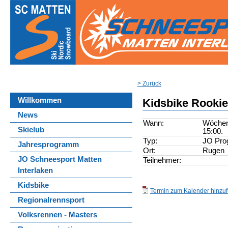
> Zurück
Willkommen
Kidsbike Rooki
News
Wann:
Wöchent
Skiclub
15:00.
Typ:
JO Pr
Jahresprogramm
Ort:
Rugen
JO Schneesport Matten
Teilnehmer:
Interlaken
Kidsbike
Termin zum Kalender hinzufü
Regionalrennsport
Volksrennen - Masters