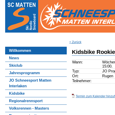
> Zurück
Willkommen
Kidsbike Rooki
News
Wann:
Wöchent
Skiclub
15:00.
Typ:
JO Pr
Jahresprogramm
Ort:
Rugen
JO Schneesport Matten
Teilnehmer:
Interlaken
Kidsbike
Termin zum Kalender hinzufü
Regionalrennsport
Volksrennen - Masters