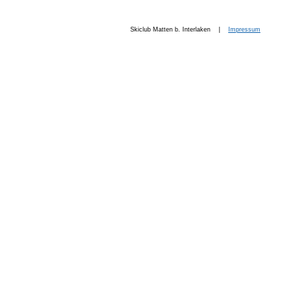
Skiclub Matten b. Interlaken |
Impressum