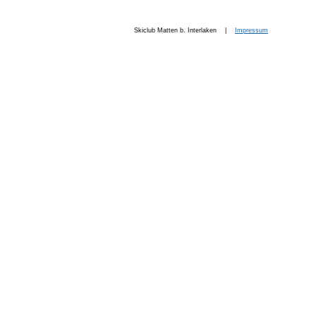
Skiclub Matten b. Interlaken |
Impressum