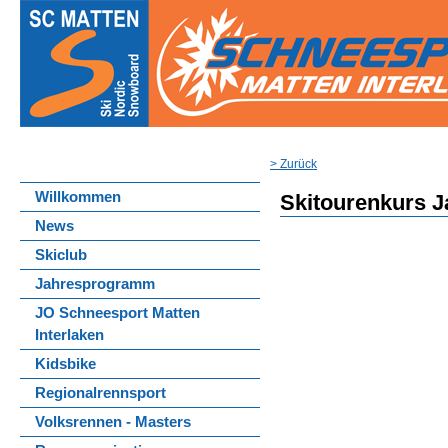
> Zurück
Willkommen
Skitourenkurs J
News
Skiclub
Jahresprogramm
JO Schneesport Matten
Interlaken
Kidsbike
Regionalrennsport
Volksrennen - Masters