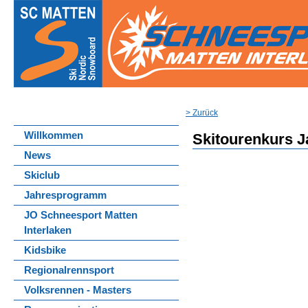
> Zurück
Willkommen
Skitourenkurs J
News
Skiclub
Jahresprogramm
JO Schneesport Matten
Interlaken
Kidsbike
Regionalrennsport
Volksrennen - Masters