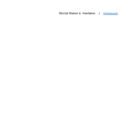
Skiclub Matten b. Interlaken |
Impressum