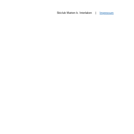
Skiclub Matten b. Interlaken |
Impressum