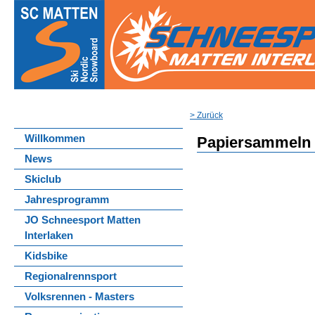
> Zurück
Willkommen
Papiersammeln 
News
Skiclub
Jahresprogramm
JO Schneesport Matten
Interlaken
Kidsbike
Regionalrennsport
Volksrennen - Masters