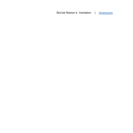
Skiclub Matten b. Interlaken |
Impressum