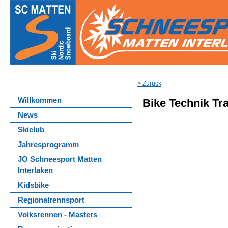
> Zurück
Willkommen
Bike Technik Tr
News
Skiclub
Jahresprogramm
JO Schneesport Matten
Interlaken
Kidsbike
Regionalrennsport
Volksrennen - Masters