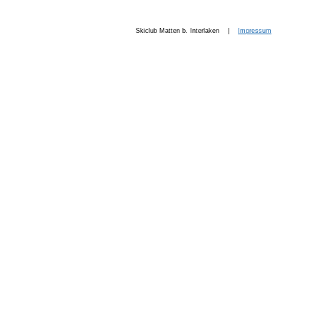
Skiclub Matten b. Interlaken |
Impressum