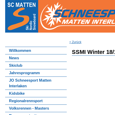
> Zurück
Willkommen
SSMI Winter 18/
News
Skiclub
Jahresprogramm
JO Schneesport Matten
Interlaken
Kidsbike
Regionalrennsport
Volksrennen - Masters