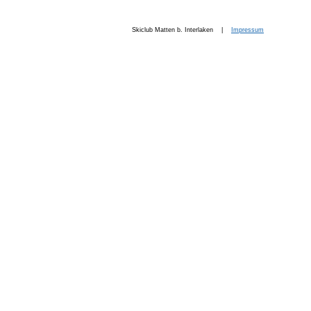
Skiclub Matten b. Interlaken |
Impressum