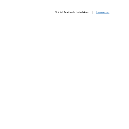
Skiclub Matten b. Interlaken |
Impressum