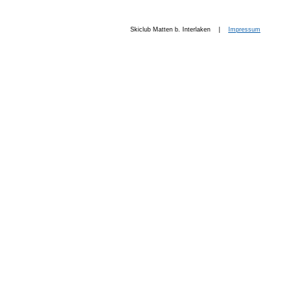
Skiclub Matten b. Interlaken |
Impressum