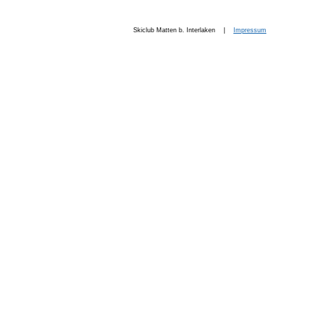
Skiclub Matten b. Interlaken |
Impressum