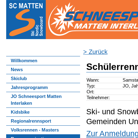
> Zurück
Willkommen
Schülerrenn
News
Skiclub
Wann:
Samstag
Typ:
JO, Ja
Jahresprogramm
Ort:
JO Schneesport Matten
Teilnehmer:
Interlaken
Ski- und Snowb
Kidsbike
Gemeinden Unt
Regionalrennsport
Volksrennen - Masters
Zur Anmeldun