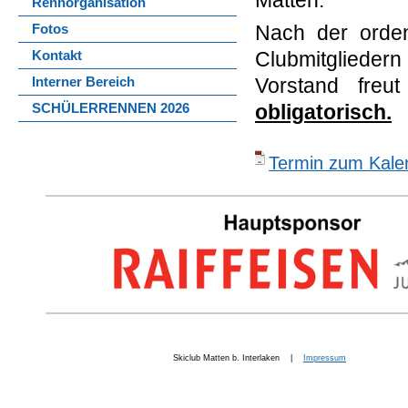
Matten.
Rennorganisation
Fotos
Nach der orden
Kontakt
Clubmitgliedern
Interner Bereich
Vorstand freu
SCHÜLERRENNEN 2026
obligatorisch.
Termin zum Kalen
Skiclub Matten b. Interlaken |
Impressum