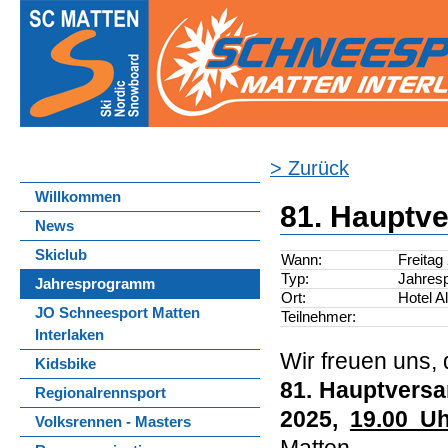
> Zurück
Willkommen
81. Hauptv
News
Skiclub
Wann:
Freitag
Typ:
Jahres
Jahresprogramm
Ort:
Hotel A
JO Schneesport Matten
Teilnehmer:
Interlaken
Wir freuen uns, 
Kidsbike
81. Hauptvers
Regionalrennsport
2025,
19.00 Uh
Volksrennen - Masters