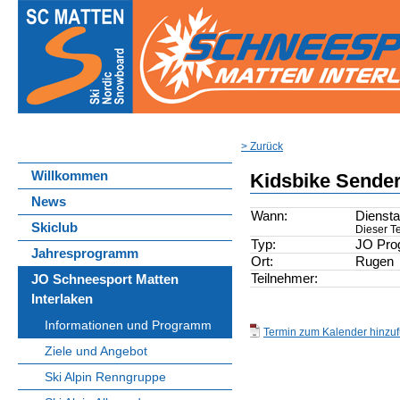
> Zurück
Willkommen
Kidsbike Sende
News
Wann:
Diensta
Skiclub
Dieser Te
Typ:
JO Pr
Jahresprogramm
Ort:
Rugen
Teilnehmer:
JO Schneesport Matten
Interlaken
Informationen und Programm
Termin zum Kalender hinzufü
Ziele und Angebot
Ski Alpin Renngruppe