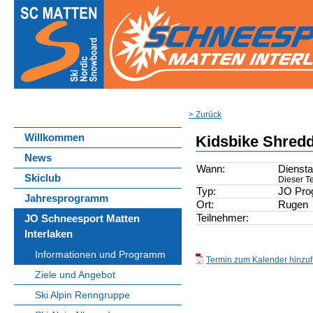
> Zurück
Willkommen
Kidsbike Shred
News
Wann:
Diensta
Skiclub
Dieser Te
Typ:
JO Pr
Jahresprogramm
Ort:
Rugen
Teilnehmer:
JO Schneesport Matten
Interlaken
Informationen und Programm
Termin zum Kalender hinzufü
Ziele und Angebot
Ski Alpin Renngruppe