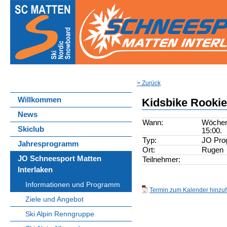
> Zurück
Willkommen
Kidsbike Rooki
News
Wann:
Wöchent
Skiclub
15:00.
Typ:
JO Pr
Jahresprogramm
Ort:
Rugen
JO Schneesport Matten
Teilnehmer:
Interlaken
Informationen und Programm
Termin zum Kalender hinzufü
Ziele und Angebot
Ski Alpin Renngruppe