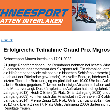
> Zurück
Erfolgreiche Teilnahme Grand Prix Migros
Schneesport Matten Interlaken
17.01.2022
21 junge Rennfahrerinnen und Rennfahrer nahmen bei besten Wint
Jugendförderungsprogramm des Skisports teil. Für einmal dauerte 
die Hinfahrt haben viele mit noch ein bisschen Schlafen verbracht (
auch auf der Rückreise gewünscht). Mit voller Energie, höchster 
letzten Tipps der Betreuer ging es pünktlich um 10.00 Uhr los. Auf
alle ihr Bestes gegeben. Teilweise sehr eisige Abschnitte haben auf
und Mut abverlangt. Das kämpferische Auftreten hat sich gelohnt: T
Jahrgang 2013), Heidi O’Brien (3. Platz Girls, Jahrgang 2013) und Ju
Jahrgang 2009) konnten sich das Finalticket in Obersaxen GR abhol
Jahrgang 2014), Melina Zingg (10. Platz Girls, Jahrgang 2012), Kai
2011) und Elena Zingg (7. Platz Girls, Jahrgang 2009) dürfen sich 
Resultate freuen.