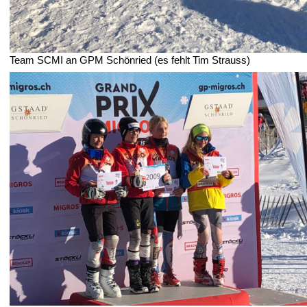
Team SCMI an GPM Schönried (es fehlt Tim Strauss)