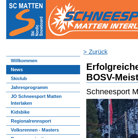
> Zurück
Willkommen
Erfolgreich
News
BOSV-Meist
Skiclub
Jahresprogramm
Schneesport Ma
JO Schneesport Matten
Interlaken
Kidsbike
Regionalrennsport
Volksrennen - Masters