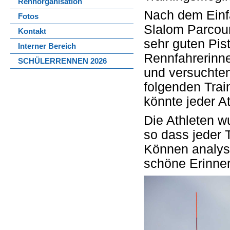
Rennorganisation
Nach dem Einfa
Fotos
Slalom Parcour
Kontakt
sehr guten Pis
Interner Bereich
Rennfahrerinn
SCHÜLERRENNEN 2026
und versuchten
folgenden Trai
könnte jeder A
Die Athleten wu
so dass jeder 
Können analysi
schöne Erinne