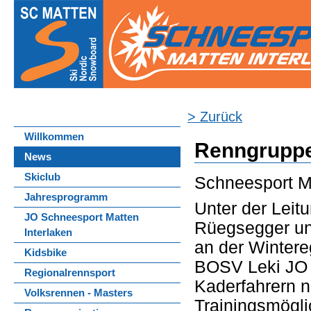
> Zurück
Willkommen
Renngruppe
News
Skiclub
Schneesport Ma
Jahresprogramm
Unter der Lei
JO Schneesport Matten
Rüegsegger un
Interlaken
an der Wintereg
Kidsbike
BOSV Leki JO 
Regionalrennsport
Kaderfahrern n
Volksrennen - Masters
Trainingsmögli