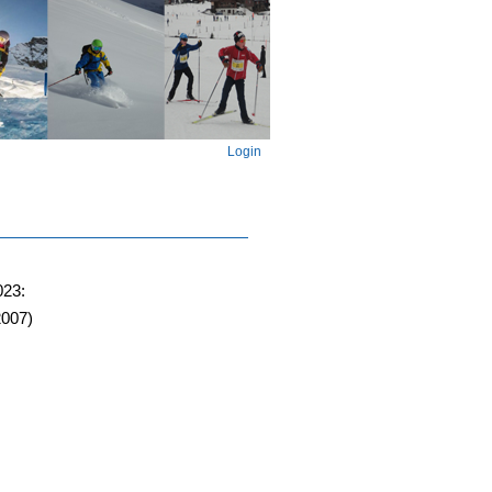
Login
023:
2007)