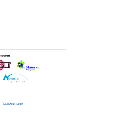
|
ClubDesk Login