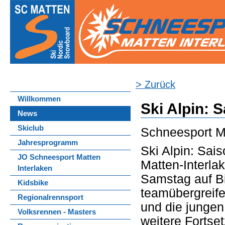
> Zurück
Willkommen
Ski Alpin: 
News
Skiclub
Schneesport Ma
Jahresprogramm
Ski Alpin: Sai
JO Schneesport Matten
Matten-Interl
Interlaken
Samstag auf B
Kidsbike
teamübergreife
Regionalrennsport
und die jungen
Volksrennen - Masters
weitere Fortse