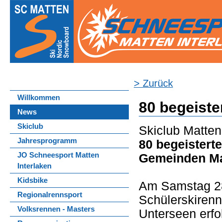
> Zurück
Willkommen
80 begeiste
News
Skiclub
Skiclub Matten
Jahresprogramm
80 begeistert
JO Schneesport Matten
Gemeinden Mat
Interlaken
Kidsbike
Am Samstag 28.
Regionalrennsport
Schülerskirenn
Volksrennen - Masters
Unterseen erfo