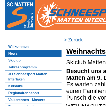
> Zurück
Willkommen
Weihnachts
News
Skiclub
Skiclub Matten
Jahresprogramm
Besucht uns 
JO Schneesport Matten
Matten am 9. 
Interlaken
Es warten zahl
Kidsbike
euren Familien
Regionalrennsport
Punsch die vor
Volksrennen - Masters