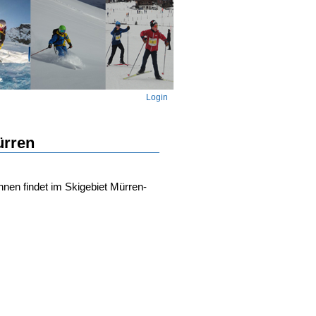
Login
ürren
en findet im Skigebiet Mürren-