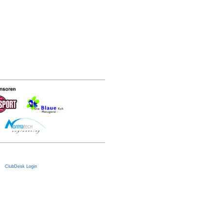
|
ClubDesk Login