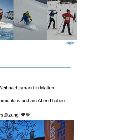
Login
 Weihnachtsmarkt in Matten
 Samichlous und am Abend haben
rstützung! 🧡💙