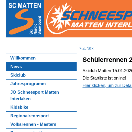
> Zurück
Willkommen
Schülerrennen 
News
Skiclub Matten
15.01.202
Skiclub
Die Startliste ist online!
Jahresprogramm
Hier klicken, um zur Deta
JO Schneesport Matten
Interlaken
Kidsbike
Regionalrennsport
Volksrennen - Masters