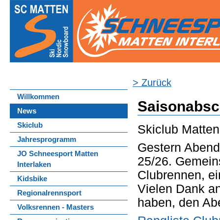
> Zurück
Willkommen
Saisonabsc
News
Skiclub
Skiclub Matten
Jahresprogramm
Gestern Abend 
JO Schneesport Matten
25/26. Gemein
Interlaken
Clubrennen, ei
Kidsbike
Vielen Dank an
Regionalrennsport
haben, den Ab
Volksrennen - Masters