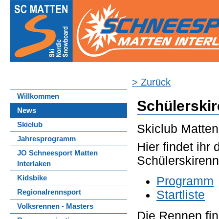
> Zurück
Willkommen
Schülerskire
News
Skiclub
Skiclub Matten
Jahresprogramm
Hier findet ihr
JO Schneesport Matten
Schülerskiren
Interlaken
Kidsbike
Programm
Regionalrennsport
Startliste
Volksrennen - Masters
Die Rennen fi