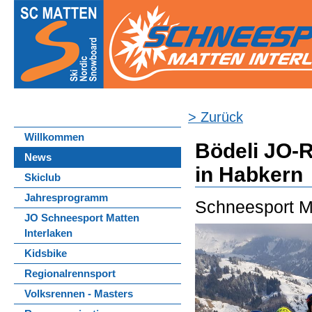
> Zurück
Willkommen
Bödeli JO-R
News
in Habkern
Skiclub
Jahresprogramm
Schneesport Ma
JO Schneesport Matten
Interlaken
Kidsbike
Regionalrennsport
Volksrennen - Masters