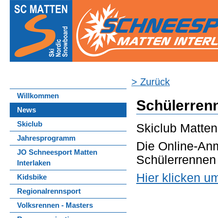
> Zurück
Willkommen
Schülerre
News
Skiclub
Skiclub Matten
Jahresprogramm
Die Online-An
JO Schneesport Matten
Schülerrennen 
Interlaken
Hier klicken u
Kidsbike
Regionalrennsport
Volksrennen - Masters